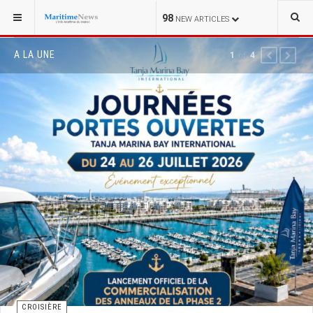
98
NEW ARTICLES
A LA UNE
1
of
4
PREVIOUS
NEXT
CROISIÈRE
Croisières : le Maroc pourrait doubler son trafic
sur ce marché lucratif, à moyen terme !
RÉDACTION MARITIMENEWS
30 JUIN 2026
Alors que le Maroc multiplie les records de fréquentation
touristique et ambitionne de s'imposer comme une destination
mondiale à l'horizon de la Coupe du monde 2030, le tourisme de