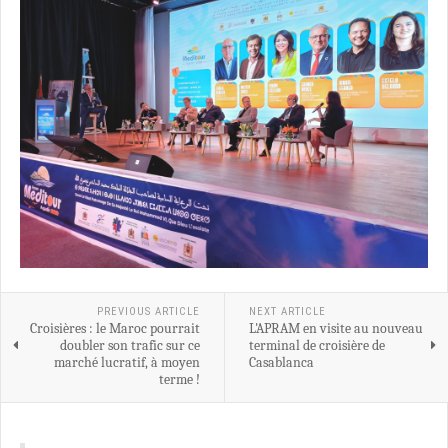
PREVIOUS ARTICLE
NEXT ARTICLE
Croisières : le Maroc pourrait
L'APRAM en visite au nouveau
doubler son trafic sur ce
terminal de croisière de
marché lucratif, à moyen
Casablanca
terme !