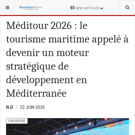
VOUS ÊTES ICI :
SCIENCE
93
NEW ARTICLES
Méditour 2026 : le
tourisme maritime appelé à
devenir un moteur
stratégique de
développement en
Méditerranée
N.D
22 JUIN 2026
CROISIÈRE