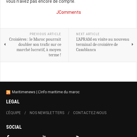
vous n'avez pas encore de compte.
JComments
PREVIOUS ARTICLE
NEXT ARTICLE
Croisières : le Maroc pourrait
L'APRAM en visite au nouveau
doubler son trafic sur ce
terminal de croisière de
marché lucratif, à moyen
Casablanca
terme !
Maritimenews | L'info maritime du maroc
LEGAL
L'ÉQUIPE
NOS NEWSLETTERS
CONTACTEZ-NOUS
SOCIAL