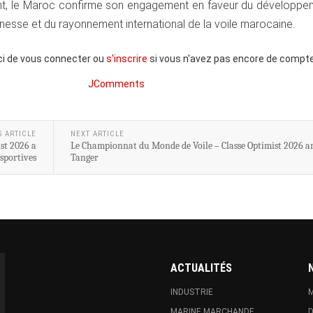
nt, le Maroc confirme son engagement en faveur du développe
eunesse et du rayonnement international de la voile marocaine.
ci de vous connecter ou
s'inscrire
si vous n'avez pas encore de compte
JComments
S ARTICLE
NEXT ARTICLE
st 2026 a
Le Championnat du Monde de Voile – Classe Optimist 2026 ar
 sportives
Tanger
ACTUALITÉS
INDUSTRIE
M
MARINE MARCHANDE
D