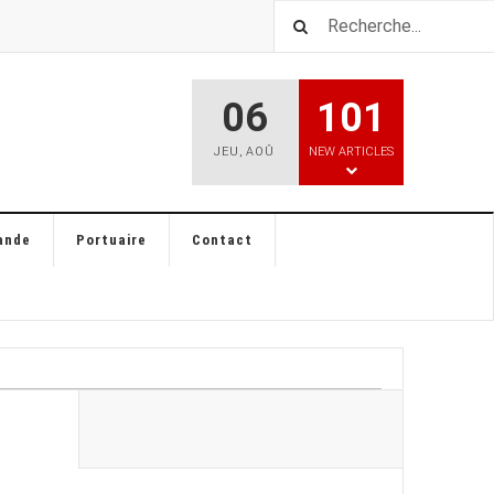
06
101
JEU
,
AOÛ
NEW ARTICLES
ande
Portuaire
Contact