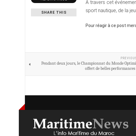
À travers cet événeme
sport nautique, de la j
SHARE THIS
Pour réagir à ce post mer
PREVIOU
Pendant deux jours, le Championnat du Monde Optimi
offert de belles performances