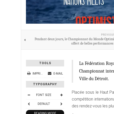
PREVIOU
Pendant deux jours, le Championnat du Monde Optimi
offert de belles performances
La Fédération Roy
TOOLS
Championnat intern
IMPRIMER
E-MAIL
Ville du Détroit.
TYPOGRAPHY
Placée sous le Haut Pa
FONT SIZE
compétition internation
DEFAULT
des rendez-vous les plus
READING MODE