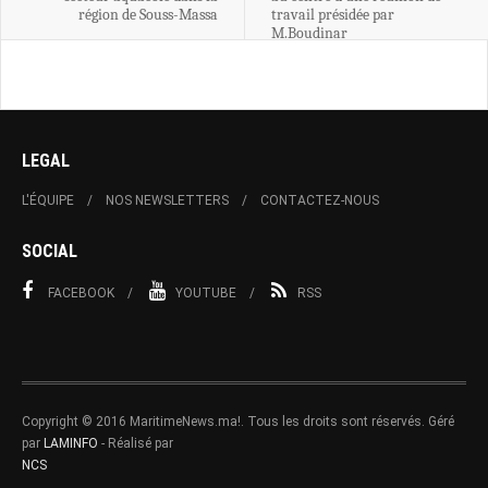
région de Souss-Massa
travail présidée par
M.Boudinar
LEGAL
L'ÉQUIPE
NOS NEWSLETTERS
CONTACTEZ-NOUS
SOCIAL
FACEBOOK
YOUTUBE
RSS
Copyright © 2016 MaritimeNews.ma!. Tous les droits sont réservés. Géré
par
LAMINFO
- Réalisé par
NCS