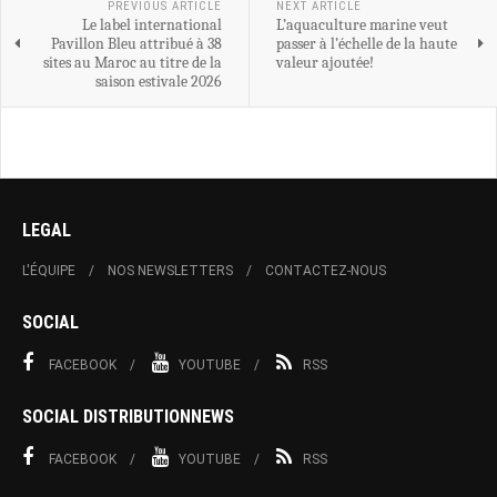
PREVIOUS ARTICLE
NEXT ARTICLE
Le label international
L’aquaculture marine veut
Pavillon Bleu attribué à 38
passer à l’échelle de la haute
sites au Maroc au titre de la
valeur ajoutée!
saison estivale 2026
LEGAL
L'ÉQUIPE
NOS NEWSLETTERS
CONTACTEZ-NOUS
SOCIAL
FACEBOOK
YOUTUBE
RSS
SOCIAL DISTRIBUTIONNEWS
FACEBOOK
YOUTUBE
RSS