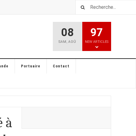
08
97
SAM
,
AOÛ
NEW ARTICLES
ande
Portuaire
Contact
é à