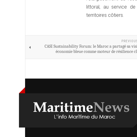
littoral, au service d
territoires côtiers.
PREVIOU
CASI Sustainability Forum: le Maroc a partagé sa vis
économie bleue comme moteur de résilience c