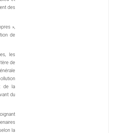
ment des
pres »,
tion de
es, les
stère de
générale
ollution
t de la
evant du
moignant
enaires
selon la