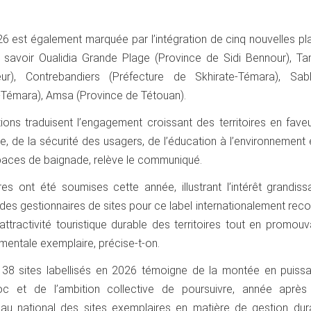
 2026 est également marquée par l’intégration de cinq nouvelles p
à savoir Oualidia Grande Plage (Province de Sidi Bennour), Tam
r), Contrebandiers (Préfecture de Skhirate-Témara), Sab
e-Témara), Amsa (Province de Tétouan).
tions traduisent l’engagement croissant des territoires en fave
e, de la sécurité des usagers, de l’éducation à l’environnement 
paces de baignade, relève le communiqué.
res ont été soumises cette année, illustrant l’intérêt grandis
des gestionnaires de sites pour ce label internationalement reco
’attractivité touristique durable des territoires tout en promou
entale exemplaire, précise-t-on.
38 sites labellisés en 2026 témoigne de la montée en puiss
oc et de l’ambition collective de poursuivre, année après
eau national des sites exemplaires en matière de gestion dur