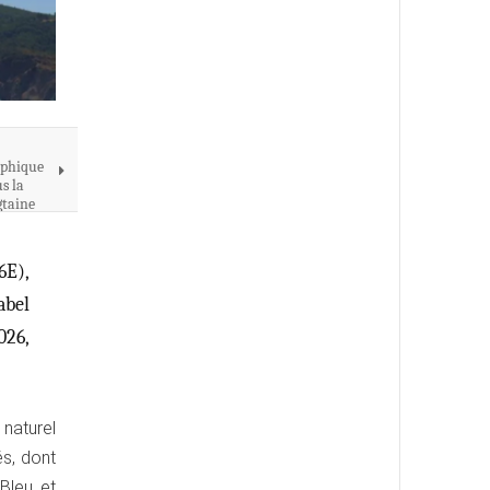
aphique
s la
gtaine
6E),
abel
026,
 naturel
s, dont
Bleu et