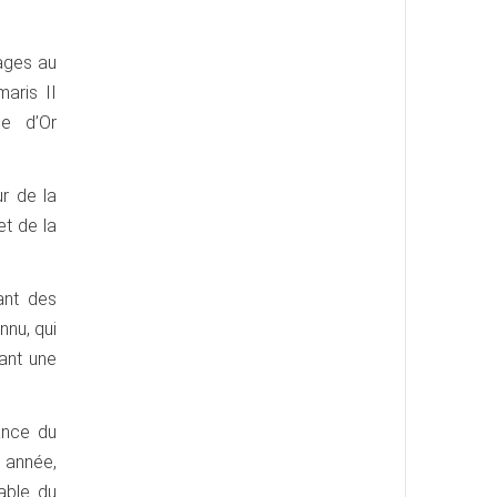
lages au
aris II
le d’Or
ur de la
et de la
sant des
nnu, qui
vant une
ance du
 année,
able du