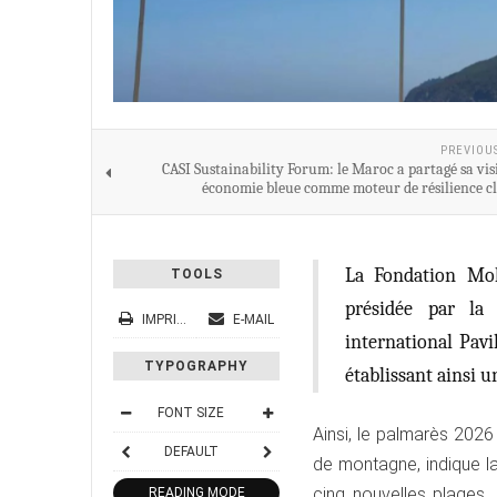
PREVIOU
CASI Sustainability Forum: le Maroc a partagé sa vis
économie bleue comme moteur de résilience c
La Fondation Mo
TOOLS
présidée par la 
IMPRIMER
E-MAIL
international Pavi
TYPOGRAPHY
établissant ainsi 
FONT SIZE
Ainsi, le palmarès 2026
DEFAULT
de montagne, indique l
cinq nouvelles plages,
READING MODE