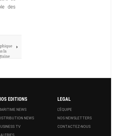
ble des
aphique
s la
gtaine
NOS EDITIONS
LEGAL
ARITIME NEWS
L'ÉQUIPE
ISTRIBUTION NEWS
NOS NEWSLETTERS
USINESS TV
CONTACTEZ-NOUS
ALERIES