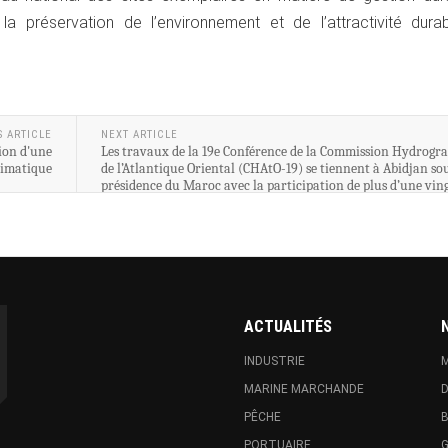
e la préservation de l’environnement et de l’attractivité dura
S ARTICLE
NEXT ARTICLE
ion d'une
Les travaux de la 19e Conférence de la Commission Hydrogr
limatique
de l’Atlantique Oriental (CHAtO-19) se tiennent à Abidjan sou
présidence du Maroc avec la participation de plus d’une vin
de pays.
ACTUALITÉS
INDUSTRIE
M
MARINE MARCHANDE
D
PÊCHE
B
PORTUAIRE
G