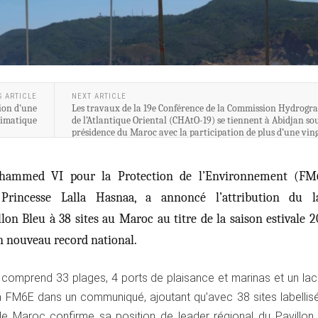
S ARTICLE
NEXT ARTICLE
ion d'une
Les travaux de la 19e Conférence de la Commission Hydrogr
limatique
de l’Atlantique Oriental (CHAtO-19) se tiennent à Abidjan sou
présidence du Maroc avec la participation de plus d’une vin
de pays.
hammed VI pour la Protection de l’Environnement (FM
Princesse Lalla Hasnaa, a annoncé l’attribution du l
llon Bleu à 38 sites au Maroc au titre de la saison estivale 2
un nouveau record national.
 comprend 33 plages, 4 ports de plaisance et marinas et un lac
a FM6E dans un communiqué, ajoutant qu’avec 38 sites labellisé
 le Maroc confirme sa position de leader régional du Pavillon 