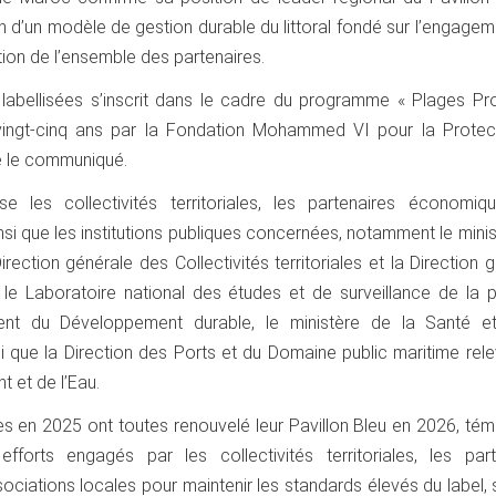
on d’un modèle de gestion durable du littoral fondé sur l’engage
ation de l’ensemble des partenaires.
labellisées s’inscrit dans le cadre du programme « Plages Pro
 vingt-cinq ans par la Fondation Mohammed VI pour la Protec
e le communiqué.
 les collectivités territoriales, les partenaires économiqu
nsi que les institutions publiques concernées, notamment le mini
 Direction générale des Collectivités territoriales et la Direction 
, le Laboratoire national des études et de surveillance de la p
ent du Développement durable, le ministère de la Santé e
si que la Direction des Ports et du Domaine public maritime rel
t et de l’Eau.
es en 2025 ont toutes renouvelé leur Pavillon Bleu en 2026, té
fforts engagés par les collectivités territoriales, les part
ciations locales pour maintenir les standards élevés du label, 