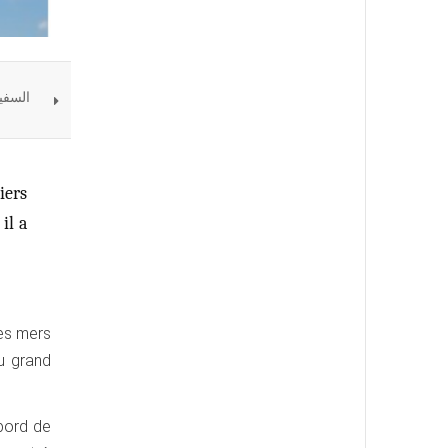
السفين
iers
il a
les mers
au grand
 bord de