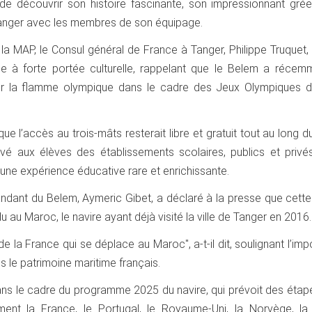
 de découvrir son histoire fascinante, son impressionnant gré
hanger avec les membres de son équipage.
la MAP, le Consul général de France à Tanger, Philippe Truquet,
e à forte portée culturelle, rappelant que le Belem a récem
ter la flamme olympique dans le cadre des Jeux Olympiques d
ue l’accès au trois-mâts resterait libre et gratuit tout au long 
rvé aux élèves des établissements scolaires, publics et privés
si une expérience éducative rare et enrichissante.
dant du Belem, Aymeric Gibet, a déclaré à la presse que cette
 au Maroc, le navire ayant déjà visité la ville de Tanger en 2016.
t de la France qui se déplace au Maroc", a-t-il dit, soulignant l’im
s le patrimoine maritime français.
dans le cadre du programme 2025 du navire, qui prévoit des éta
ment la France, le Portugal, le Royaume-Uni, la Norvège, la