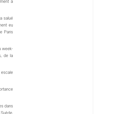
ement à
 a salué
ment eu
e Paris
du week-
, de la
 escale
portance
pes dans
 Suède,