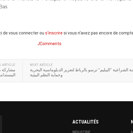
-Bas.
ci de vous connecter ou
s'inscrire
si vous n'avez pas encore de compte
JComments
S ARTICLE
NEXT ARTICLE
ة الشراعية "البيليم" ترسو بالرباط لتعزيز الدبلوماسية البحرية
مشاركة متم
وحماية النظم البيئية
المستدامة 
ACTUALITÉS
INDUSTRIE
M