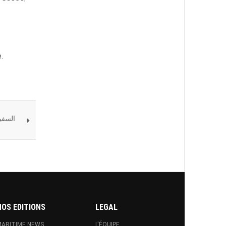
.
السفين
NOS EDITIONS
LEGAL
ARITIME NEWS
L'ÉQUIPE