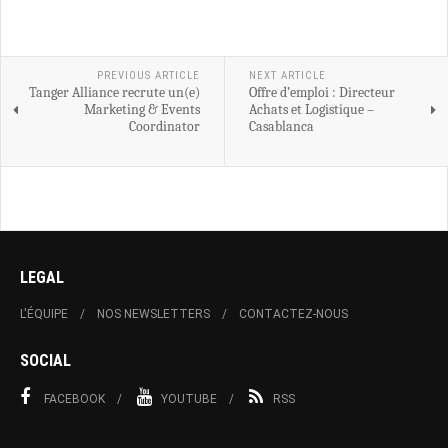
PREVIOUS ARTICLE
NEXT ARTICLE
Tanger Alliance recrute un(e)
Offre d’emploi : Directeur
Marketing & Events
Achats et Logistique –
Coordinator
Casablanca
LEGAL
L'ÉQUIPE
NOS NEWSLETTERS
CONTACTEZ-NOUS
SOCIAL
FACEBOOK
YOUTUBE
RSS