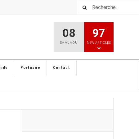
08
97
SAM
,
AOÛ
NEW ARTICLES
ande
Portuaire
Contact