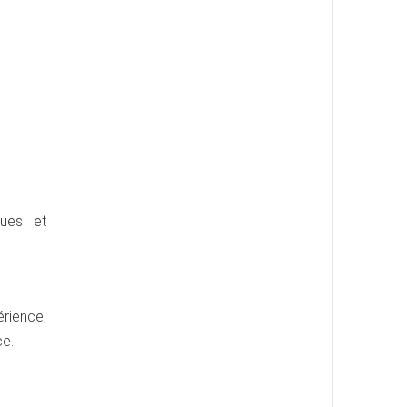
ques et
érience,
ce.