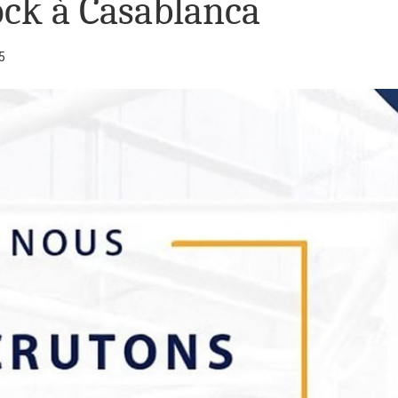
ock à Casablanca
5