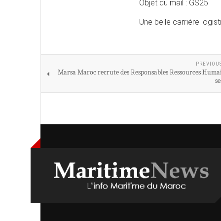
Objet du mail : GS25
Une belle carrière logis
PREVIOU
Marsa Maroc recrute des Responsables Ressources Huma
se