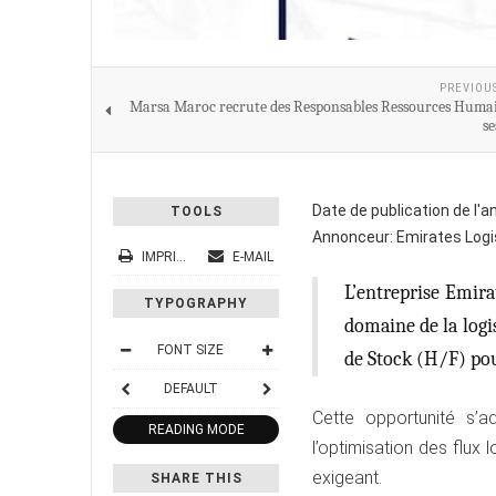
PREVIOU
Marsa Maroc recrute des Responsables Ressources Huma
se
Date de publication de l'
TOOLS
Annonceur:
Emirates Log
IMPRIMER
E-MAIL
L’entreprise Emira
TYPOGRAPHY
domaine de la logi
FONT SIZE
de Stock (H/F) pou
DEFAULT
Cette opportunité s’
READING MODE
l’optimisation des flux
exigeant.
SHARE THIS