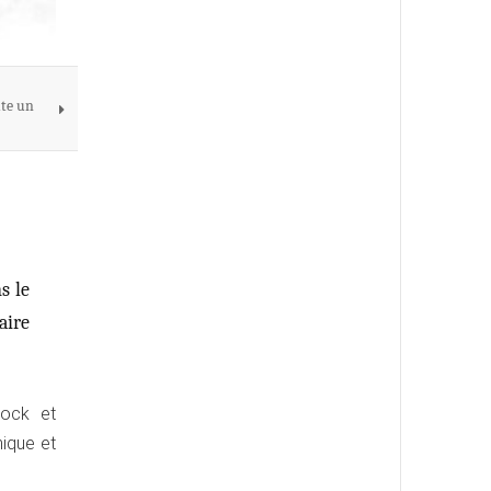
ute un
s le
aire
tock et
mique et