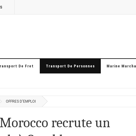
TS
ransport De Fret
Transport De Personnes
Marine March
OFFRES D'EMPLOI
 Morocco recrute un