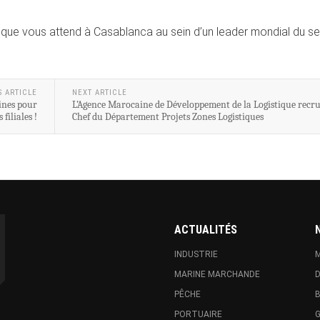
tique vous attend à Casablanca au sein d’un leader mondial du se
S ARTICLE
NEXT ARTICLE
ines pour
L’Agence Marocaine de Développement de la Logistique recr
s filiales !
Chef du Département Projets Zones Logistiques
ACTUALITÉS
INDUSTRIE
M
MARINE MARCHANDE
D
PÊCHE
B
PORTUAIRE
G