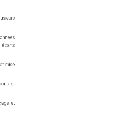
lusieurs
 données
 écarts
 et mise
ions et
kage et