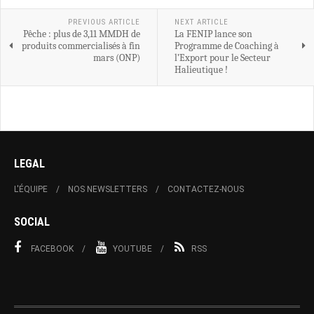
PREVIOUS ARTICLE
NEXT ARTICLE
Pêche : plus de 3,11 MMDH de
La FENIP lance son
produits commercialisés à fin
Programme de Coaching à
mars (ONP)
l’Export pour le Secteur
Halieutique !
LEGAL
L'ÉQUIPE
NOS NEWSLETTERS
CONTACTEZ-NOUS
SOCIAL
FACEBOOK
YOUTUBE
RSS