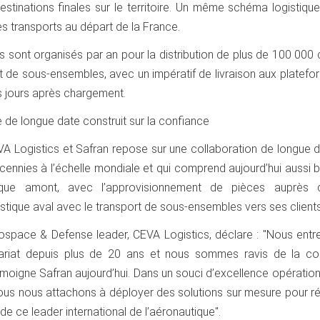
stinations finales sur le territoire. Un même schéma logistiqu
es transports au départ de la France.
s sont organisés par an pour la distribution de plus de 100 000 
t de sous-ensembles, avec un impératif de livraison aux platef
 jours après chargement.
e de longue date construit sur la confiance
VA Logistics et Safran repose sur une collaboration de longue d
écennies à l’échelle mondiale et qui comprend aujourd’hui aussi 
tique amont, avec l’approvisionnement de pièces auprès
istique aval avec le transport de sous-ensembles vers ses clients
erospace & Defense leader, CEVA Logistics, déclare : "Nous ent
nariat depuis plus de 20 ans et nous sommes ravis de la co
oigne Safran aujourd’hui. Dans un souci d’excellence opération
 nous nous attachons à déployer des solutions sur mesure pour 
de ce leader international de l’aéronautique".