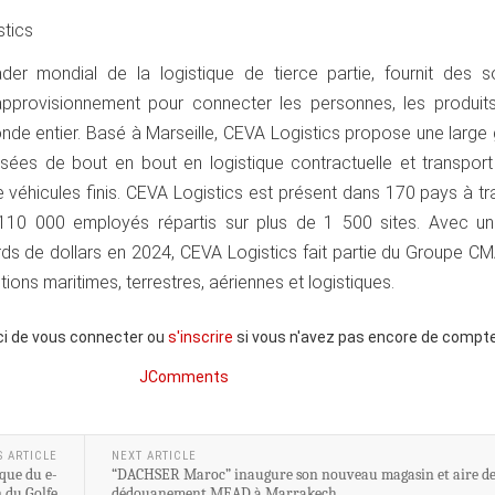
tics
der mondial de la logistique de tierce partie, fournit des so
approvisionnement pour connecter les personnes, les produits
onde entier. Basé à Marseille, CEVA Logistics propose une larg
isées de bout en bout en logistique contractuelle et transport
de véhicules finis. CEVA Logistics est présent dans 170 pays à tr
0 000 employés répartis sur plus de 1 500 sites. Avec un 
iards de dollars en 2024, CEVA Logistics fait partie du Groupe 
ions maritimes, terrestres, aériennes et logistiques.
ci de vous connecter ou
s'inscrire
si vous n'avez pas encore de compte
JComments
S ARTICLE
NEXT ARTICLE
ique du e-
“DACHSER Maroc” inaugure son nouveau magasin et aire d
 du Golfe
dédouanement MEAD à Marrakech