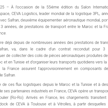
025 – À l’occasion de la 55ième édition du Salon Internati
Espace, CEVA Logistics, leader mondial de la logistique 3PL, an
 avec Safran, deuxième équipementier aéronautique mondial, por
 3 années, de prestations de transport entre le Maroc et la Fr
ance.
ère déjà depuis de nombreuses années des prestations de trans
afran, va, dans le cadre d’un contrat reconduit pour 3
uer de collecter des colis de pièces aéronautiques produites de
 et en Tunisie et d’organiser leurs transports quotidiens vers la
e la France assurent l’approvisionnement en composants de
de Safran.
 de ces flux logistiques depuis le Maroc et la Tunisie et à des
de ses partenaires industriels en France, CEVA opère un transpor
roulier (Ro-Ro). Arrivés en France, les chargements transitent
ock de CEVA à Toulouse et à Vitrolles, à partir desquelles i