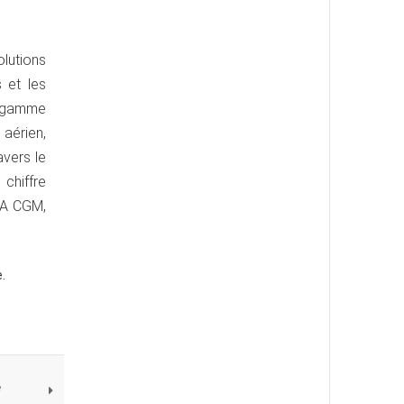
lutions
 et les
e gamme
 aérien,
avers le
chiffre
CMA CGM,
.
e