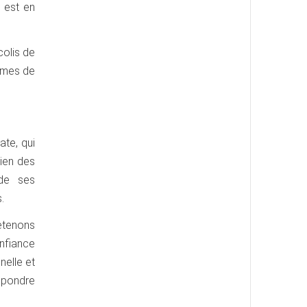
e est en
colis de
ormes de
ate, qui
bien des
 de ses
.
retenons
nfiance
nelle et
répondre