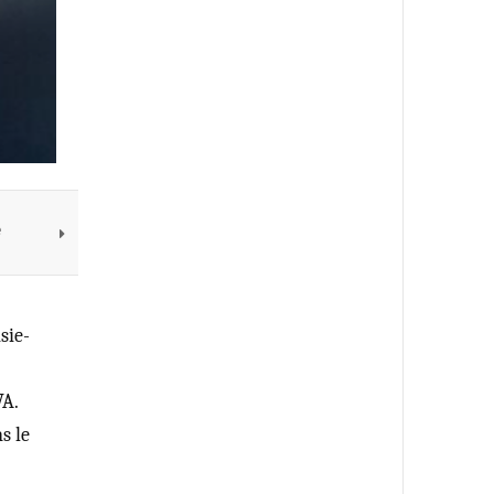
e
sie-
VA.
s le