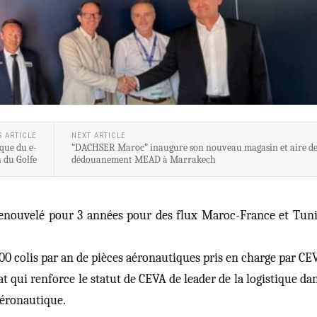
S ARTICLE
NEXT ARTICLE
ique du e-
“DACHSER Maroc” inaugure son nouveau magasin et aire d
 du Golfe
dédouanement MEAD à Marrakech
enouvelé pour 3 années pour des flux Maroc-France et Tuni
00 colis par an de pièces aéronautiques pris en charge par CE
t qui renforce le statut de CEVA de leader de la logistique dan
aéronautique.