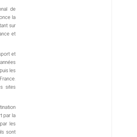
onal de
nonce la
tant sur
ance et
port et
 années
puis les
 France.
s sites
tination
t par la
 par les
ls sont