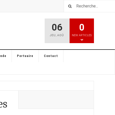
06
0
JEU
,
AOÛ
NEW ARTICLES
ande
Portuaire
Contact
es