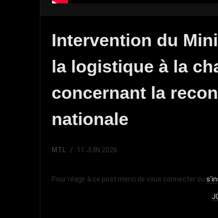
Intervention du Mini
la logistique à la c
concernant la recons
nationale
MTL
11 JUIN 2026
Pour réagir à ce post merci de vous connecter ou
s'in
J